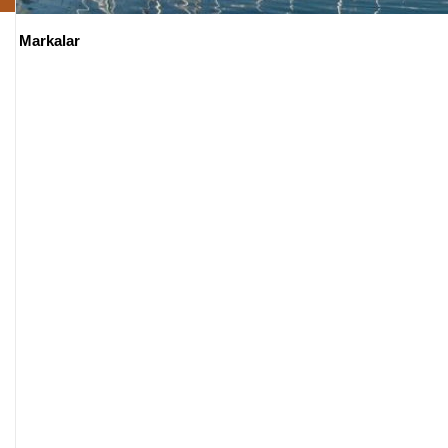
Markalar